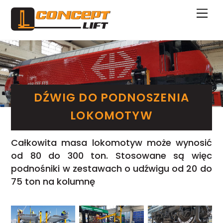
Skip
Me
to
content
DŹWIG DO PODNOSZENIA
LOKOMOTYW
Całkowita masa lokomotyw może wynosić
od 80 do 300 ton. Stosowane są więc
podnośniki w zestawach o udźwigu od 20 do
75 ton na kolumnę